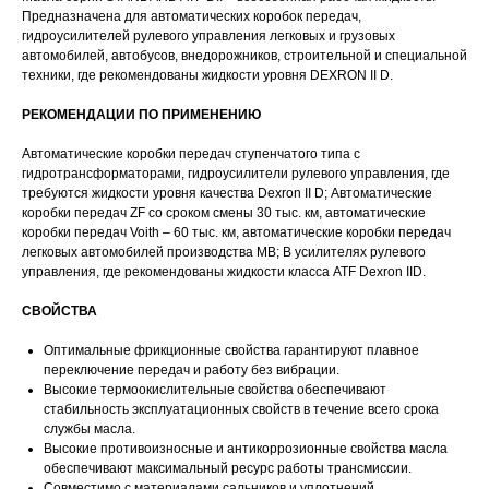
Предназначена для автоматических коробок передач,
гидроусилителей рулевого управления легковых и грузовых
автомобилей, автобусов, внедорожников, строительной и специальной
техники, где рекомендованы жидкости уровня DEXRON II D.
РЕКОМЕНДАЦИИ ПО ПРИМЕНЕНИЮ
Автоматические коробки передач ступенчатого типа с
гидротрансформаторами, гидроусилители рулевого управления, где
требуются жидкости уровня качества Dexron II D; Автоматические
коробки передач ZF со сроком смены 30 тыс. км, автоматические
коробки передач Voith – 60 тыс. км, автоматические коробки передач
легковых автомобилей производства MB; В усилителях рулевого
управления, где рекомендованы жидкости класса ATF Dexron IID.
СВОЙСТВА
Оптимальные фрикционные свойства гарантируют плавное
переключение передач и работу без вибрации.
Высокие термоокислительные свойства обеспечивают
стабильность эксплуатационных свойств в течение всего срока
службы масла.
Высокие противоизносные и антикоррозионные свойства масла
обеспечивают максимальный ресурс работы трансмиссии.
Совместимо с материалами сальников и уплотнений,