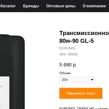
Каталог
Бренды
Оптовые цены
О компании
Трансмиссионн
80w-90 GL-5
EURONOL
SKU:
80046
5 690
р.
Объем
Оформить заказ
EURONOL TRANS HD – серия т