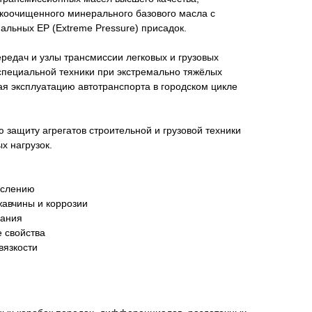
окоочищенного минерального базового масла c
льных EP (Extreme Pressure) присадок.
редач и узлы трансмиссии легковых и грузовых
специальной техники при экстремально тяжёлых
ая эксплуатацию автотранспорта в городском цикле
защиту агрегатов строительной и грузовой техники
х нагрузок.
ислению
жавчины и коррозии
вания
 свойства
вязкости